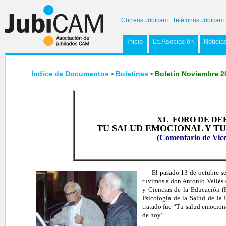
Correos Jubicam
Teléfonos Jubicam
Inicio
La Asociación
Noticia
Índice de Documentos
Boletines
Boletín Noviembre 2
>
>
XL
FORO DE DE
TU SALUD EMOCIONAL Y TU
(Comentario de Vice
El pasado 13 de octubre se i
tuvimos a don Antonio Vallés 
y Ciencias de la Educación (
Psicología de la Salud de la
tratado fue “Tu salud emociona
de hoy”.