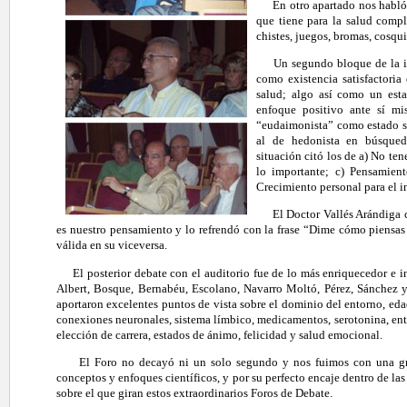
En otro apartado nos habló d
que tiene para la salud comp
chistes, juegos, bromas, cosqui
Un segundo bloque de la inte
como existencia satisfactori
salud; algo así como un est
enfoque positivo ante sí m
“eudaimonista” como estado sa
al de hedonista en búsque
situación citó los de a) No te
lo importante; c) Pensamien
Crecimiento personal para el 
El Doctor Vallés Arándiga ce
es nuestro pensamiento y lo refrendó con la frase “Dime cómo piensas
válida en su viceversa.
El posterior debate con el auditorio fue de lo más enriquecedor e in
Albert, Bosque, Bernabéu, Escolano, Navarro Moltó, Pérez, Sánchez y
aportaron excelentes puntos de vista sobre el dominio del entorno, eda
conexiones neuronales, sistema límbico, medicamentos, serotonina, en
elección de carrera, estados de ánimo, felicidad y salud emocional.
El Foro no decayó ni un solo segundo y nos fuimos con una gran
conceptos y enfoques científicos, y por su perfecto encaje dentro de la
sobre el que giran estos extraordinarios Foros de Debate.