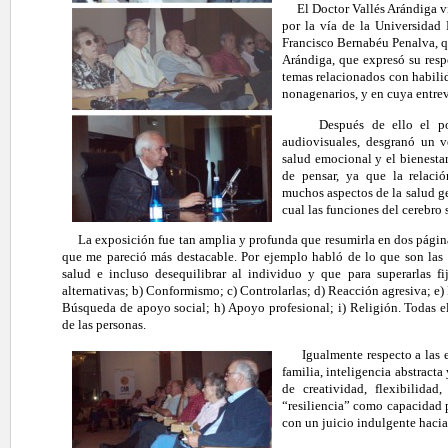
El Doctor Vallés Arándiga vi
por la vía de la Universidad
Francisco Bernabéu Penalva, qu
Arándiga, que expresó su resp
temas relacionados con habili
nonagenarios, y en cuya entre
Después de ello el pone
audiovisuales, desgranó un v
salud emocional y el bienestar
de pensar, ya que la relaci
muchos aspectos de la salud ge
cual las funciones del cerebro
La exposición fue tan amplia y profunda que resumirla en dos páginas
que me pareció más destacable. Por ejemplo habló de lo que son las 
salud e incluso desequilibrar al individuo y que para superarlas fi
alternativas; b) Conformismo; c) Controlarlas; d) Reacción agresiva; e)
Búsqueda de apoyo social; h) Apoyo profesional; i) Religión. Todas e
de las personas.
Igualmente respecto a las emo
familia, inteligencia abstract
de creatividad, flexibilida
“resiliencia” como capacidad 
con un juicio indulgente hacia