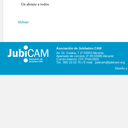
Un abrazo a todos.
Volver
Asociación de Jubilados CAM
Av. Dr. Gadea, 7 1º 03003 Alicante
Apartado de correos nº 49 03080 Alicante
Correo Interno: CPI 3700-0501
Tel.: 965 20 02 76 | E-mail:
jubicam@jubicam.org
Diseño y