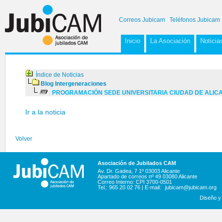
Correos Jubicam
Teléfonos Jubicam
Inicio
La Asociación
Noticia
Índice de Noticias
Blog Intergeneraciones
PROGRAMACIÓN SEDE UNIVERSITARIA CIUDAD DE ALICANT
Ir a la noticia
Volver
Asociación de Jubilados CAM
Av. Dr. Gadea, 7 1º 03003 Alicante
Apartado de correos nº 49 03080 Alicante
Correo Interno: CPI 3700-0501
Tel.: 965 20 02 76 | E-mail:
jubicam@jubicam.org
Diseño y