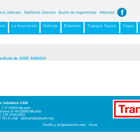
eos Jubicam
Teléfonos Jubicam
Buzón de sugerencias
Webmail
icio
La Asociación
Noticias
Boletines
Trabajos Socios
Viajes
rtículo de JOSÉ JURADO
de Jubilados CAM
 7 1º 03003 Alicante
orreos nº 49 03080 Alicante
o: CPI 3700-0501
2 76 | E-mail:
jubicam@jubicam.org
Diseño y programación web:
Incoa