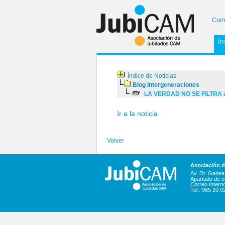
Corr
In
Índice de Noticias
Blog Intergeneraciones
LA VERDAD NO SE FILTRA a
Ir a la noticia
Volver
Asociación 
Av. Dr. Gadea,
Apartado de c
Correo Intern
Tel.: 965 20 0