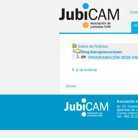
Corr
In
Índice de Noticias
Blog Intergeneraciones
PROGRAMACIÓN SEDE UNIV
Ir a la noticia
Volver
Asociación 
Av. Dr. Gadea,
Apartado de c
Correo Intern
Tel.: 965 20 0