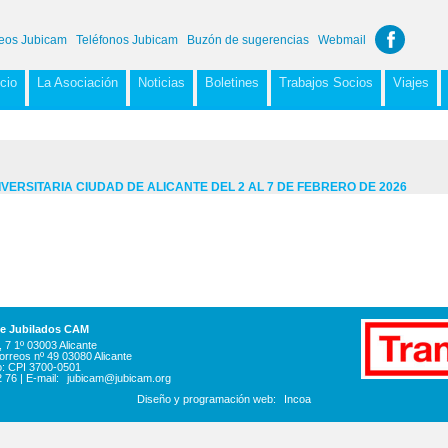
eos Jubicam
Teléfonos Jubicam
Buzón de sugerencias
Webmail
icio
La Asociación
Noticias
Boletines
Trabajos Socios
Viajes
ERSITARIA CIUDAD DE ALICANTE DEL 2 AL 7 DE FEBRERO DE 2026
de Jubilados CAM
 7 1º 03003 Alicante
orreos nº 49 03080 Alicante
o: CPI 3700-0501
2 76 | E-mail:
jubicam@jubicam.org
Diseño y programación web:
Incoa