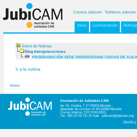
Correos Jubicam
Teléfonos Jubicam
Inicio
La Asociación
Noticia
Índice de Noticias
Blog Intergeneraciones
PROGRAMACIÓN SEDE UNIVERSITARIA CIUDAD DE ALICAN
Ir a la noticia
Volver
Asociación de Jubilados CAM
Av. Dr. Gadea, 7 1º 03003 Alicante
Apartado de correos nº 49 03080 Alicante
Correo Interno: CPI 3700-0501
Tel.: 965 20 02 76 | E-mail:
jubicam@jubicam.org
Diseño y