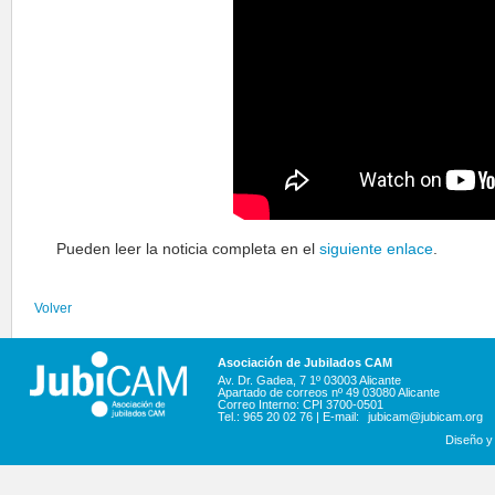
Pueden leer la noticia completa en el
siguiente enlace
.
Volver
Asociación de Jubilados CAM
Av. Dr. Gadea, 7 1º 03003 Alicante
Apartado de correos nº 49 03080 Alicante
Correo Interno: CPI 3700-0501
Tel.: 965 20 02 76 | E-mail:
jubicam@jubicam.org
Diseño y