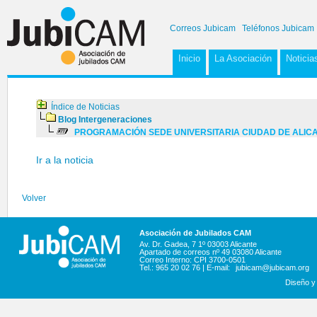
Correos Jubicam
Teléfonos Jubicam
Inicio
La Asociación
Noticia
Índice de Noticias
Blog Intergeneraciones
PROGRAMACIÓN SEDE UNIVERSITARIA CIUDAD DE ALICANT
Ir a la noticia
Volver
Asociación de Jubilados CAM
Av. Dr. Gadea, 7 1º 03003 Alicante
Apartado de correos nº 49 03080 Alicante
Correo Interno: CPI 3700-0501
Tel.: 965 20 02 76 | E-mail:
jubicam@jubicam.org
Diseño y