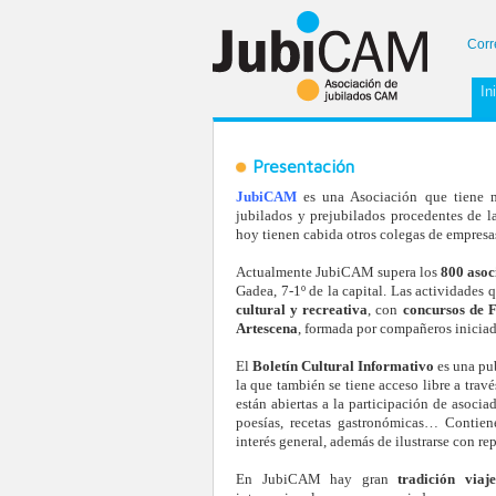
Corr
In
Presentación
JubiCAM
es una Asociación que tiene 
jubilados y prejubilados procedentes de 
hoy tienen cabida otros colegas de empresas
Actualmente JubiCAM supera los
800 asoc
Gadea, 7-1º de la capital. Las actividades 
cultural y recreativa
, con
concursos de F
Artescena
, formada por compañeros iniciado
El
Boletín Cultural Informativo
es una pub
la que también se tiene acceso libre a trav
están abiertas a la participación de asocia
poesías, recetas gastronómicas… Contien
interés general, además de ilustrarse con rep
En JubiCAM hay gran
tradición viaje