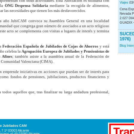
plementan con otras actividades. Esta Asociación es solidaria con
Viajes
03
 la
ONG Despensa Solidaria
mediante la recogida de alimentos,
Cena Espe
iar las necesidades que tienen los más desfavorecidos.
Nevada Pa
2.027 DI
ada año JubiCAM convoca su Asamblea General en una localidad
GUADIX - 
ermandad que congrega gran número de asociados a un acto religioso
ste acto se complementa con visitas a lugares de interés y termina
SUCED
1976)
Blog Inte
la
Federación Española de Jubilados de Cajas de Ahorros
y está
ño celebra la
Agrupación Europea de Jubilados y Pensionistas de
 Afines
; también asiste a la asamblea anual de la Federación de
a Comunidad Valenciana (CIMA).
 emprende iniciativas en acciones que puedan ser de interés para
 como fondos de pensiones, jubilaciones, productos financieros y
a todos aquellos que, tras finalizar su larga andadura profesional,
de Jubilados CAM
 7 1º 03003 Alicante
orreos nº 49 03080 Alicante