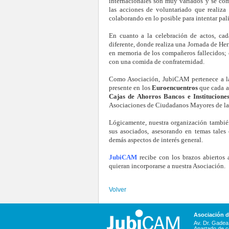
internacionales son muy variados y se com
las acciones de voluntariado que realiza
colaborando en lo posible para intentar pal
En cuanto a la celebración de actos, c
diferente, donde realiza una Jornada de H
en memoria de los compañeros fallecidos; e
con una comida de confraternidad.
Como Asociación, JubiCAM pertenece a 
presente en los
Euroencuentros
que cada a
Cajas de Ahorros Bancos e Instituciones
Asociaciones de Ciudadanos Mayores de l
Lógicamente, nuestra organización también
sus asociados, asesorando en temas tales
demás aspectos de interés general.
JubiCAM
recibe con los brazos abiertos 
quieran incorporarse a nuestra Asociación.
Volver
Asociación 
Av. Dr. Gadea,
Apartado de c