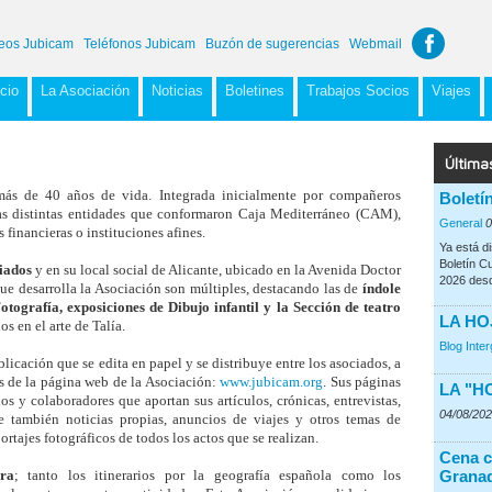
eos Jubicam
Teléfonos Jubicam
Buzón de sugerencias
Webmail
icio
La Asociación
Noticias
Boletines
Trabajos Socios
Viajes
Última
más de 40 años de vida. Integrada inicialmente por compañeros
Boletí
las distintas entidades que conformaron Caja Mediterráneo (CAM),
General
0
 financieras o instituciones afines.
Ya está d
Boletín C
iados
y en su local social de Alicante, ubicado en la Avenida Doctor
2026 desd
que desarrolla la Asociación son múltiples, destacando las de
índole
otografía, exposiciones de Dibujo infantil y la Sección de teatro
LA HO
s en el arte de Talía.
Blog Inte
licación que se edita en papel y se distribuye entre los asociados, a
és de la página web de la Asociación:
www.jubicam.org
. Sus páginas
LA "H
dos y colaboradores que aportan sus artículos, crónicas, entrevistas,
04/08/20
e también noticias propias, anuncios de viajes y otros temas de
ortajes fotográficos de todos los actos que se realizan.
Cena c
Grana
ra
; tanto los itinerarios por la geografía española como los