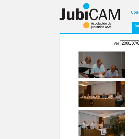
Corr
In
Ver