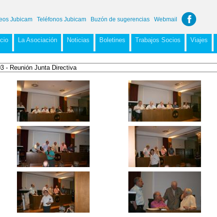
eos Jubicam
Teléfonos Jubicam
Buzón de sugerencias
Webmail
icio
La Asociación
Noticias
Boletines
Trabajos Socios
Viajes