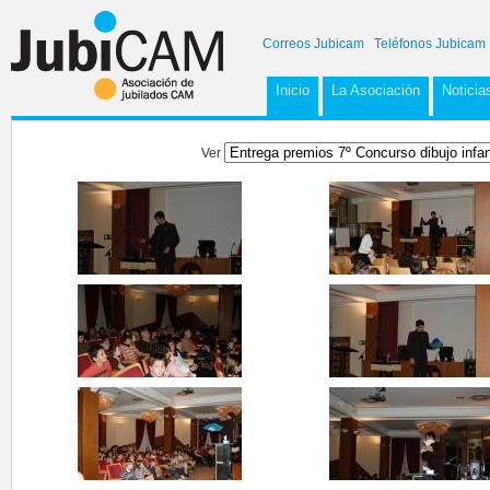
Correos Jubicam
Teléfonos Jubicam
Inicio
La Asociación
Noticia
Ver