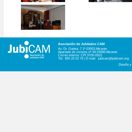
Asociación de Jubilados CAM
Av. Dr. Gadea, 7 1º 03003 Alicante
Apartado de correos nº 49 03080 Alicante
Correo Interno: CPI 3700-0501
Tel.: 965 20 02 76 | E-mail:
jubicam@jubicam.org
Diseño y