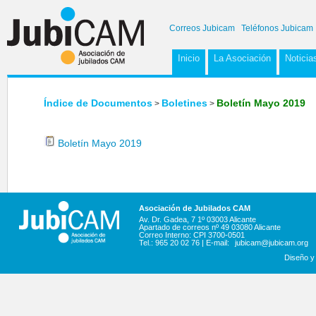
Correos Jubicam
Teléfonos Jubicam
Inicio
La Asociación
Noticia
Índice de Documentos
Boletines
Boletín Mayo 2019
>
>
Boletín Mayo 2019
Asociación de Jubilados CAM
Av. Dr. Gadea, 7 1º 03003 Alicante
Apartado de correos nº 49 03080 Alicante
Correo Interno: CPI 3700-0501
Tel.: 965 20 02 76 | E-mail:
jubicam@jubicam.org
Diseño y