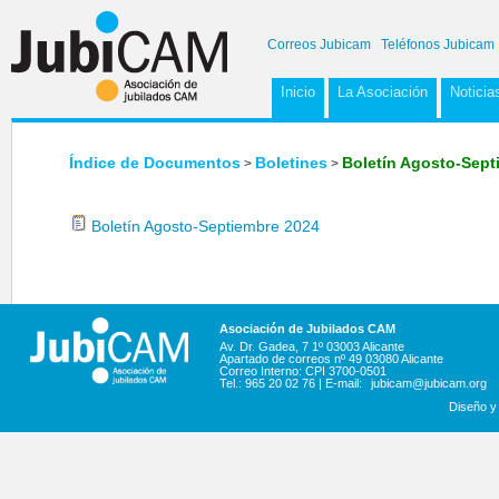
Correos Jubicam
Teléfonos Jubicam
Inicio
La Asociación
Noticia
Índice de Documentos
Boletines
Boletín Agosto-Sept
>
>
Boletín Agosto-Septiembre 2024
Asociación de Jubilados CAM
Av. Dr. Gadea, 7 1º 03003 Alicante
Apartado de correos nº 49 03080 Alicante
Correo Interno: CPI 3700-0501
Tel.: 965 20 02 76 | E-mail:
jubicam@jubicam.org
Diseño y