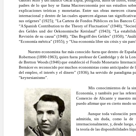
Gabriel Miró y del músico Óscar Esplá; políglota, autor de libros, ensa
padres de lo que hoy se llama Macroeconomía por sus estudios sobre
explicaciones teóricas y monetarias. Entre sus obras merecen citar
internacional y dentro de las cuales aparecen algunas tan significativa
sus orígenes” (1925); “La Cartera de Fondos Públicos en los Bancos C
“A Spanish Contribution to the Theory of Fluctuation” (1940); “Socie
des Geldes und der Oekonomische Kreislauf” (1943); “La estabilida
Revisión de su causa” (1948); “Das Begriff des Geldes” (1950); “Anál
“Economía métrica” (1955); y “Una economía libre sin crisis y sin paro
Nuestro economista fue más conocido fuera que dentro de España y
Robertson (1890-1963), quien fuera profesor de Cambridge y de la Lon
de Bretton Woods (1946) que estableció el Fondo Monetario Internacion
Bernácer es reconocido por muchos economistas como anticipador de l
del empleo, el interés y el dinero” (1936), ha servido de paradigma 
“keynesianismo”.
Mis conocimientos de la si
Economía, y también por las referen
Comercio de Alicante y maestro mí
puedo afirmar que en cierto modo so
Aunque toda valoración pers
admitida, sin duda, como la de 
internacionalmente, y, desde luego,
la teoría de las disponibilidades líq