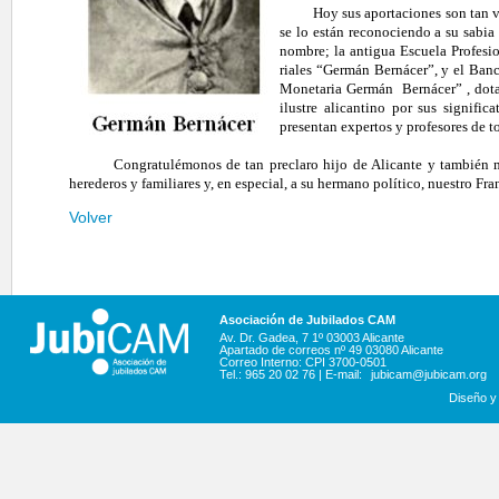
Hoy sus aportaciones son tan v
se lo están reconociendo a su sabia
nombre; la antigua Escuela Profesi
riales “Germán Bernácer”, y el Ban
Monetaria Germán
Bernácer” , dot
ilustre alicantino por sus signifi
presentan expertos y profesores de t
Congratulémonos de tan preclaro hijo de Alicante y también m
herederos y familiares y, en especial, a su hermano político, nuestro 
Volver
Asociación de Jubilados CAM
Av. Dr. Gadea, 7 1º 03003 Alicante
Apartado de correos nº 49 03080 Alicante
Correo Interno: CPI 3700-0501
Tel.: 965 20 02 76 | E-mail:
jubicam@jubicam.org
Diseño y