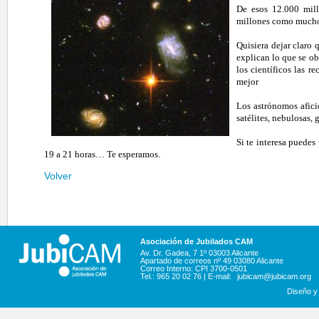
De esos 12.000 mill
millones como much
Quisiera dejar claro
explican lo que se obs
los científicos las 
mejor
Los astrónomos afici
satélites, nebulosas,
Si te interesa puedes
19 a 21 horas… Te esperamos.
Volver
Asociación de Jubilados CAM
Av. Dr. Gadea, 7 1º 03003 Alicante
Apartado de correos nº 49 03080 Alicante
Correo Interno: CPI 3700-0501
Tel.: 965 20 02 76 | E-mail:
jubicam@jubicam.org
Diseño y