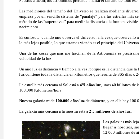
Puestos a medir, los astrónomos pretenden hallar el tamaño de todo ese
Las mediciones del tamaño del Universo se realizan mediante diverso
empieza por un sencillo sistema de “paralaje” para las estrellas más ce
método de las “supernovas” para medir la distancia a la frontera visibl
nacimiento.
Es curioso… cuando uno observa el Universo, a la vez que observa lo m
lo más lejos posible, lo que estamos viendo es el principio del Universo
Una de las cosas que más me fascinan de la Astronomía es precisame
velocidad de la luz
Un año luz es distancia y tiempo a la vez, porque es la distancia que l
luz
contiene toda la distancia en kilómetros que resulta de 365 días x 2
La estrella más cercana al Sol está a
4’5 años luz
, unos 40 billones de 
100.000 Kilómetros/hora.
Nuestra galaxia mide
100.000 años luz
de diámetro, y en ella hay 100.
La galaxia más cercana a la nuestra está a
2’5 millones de años luz.
Las galaxias más lej
llegar a nosotros, s
12.000 millones de a