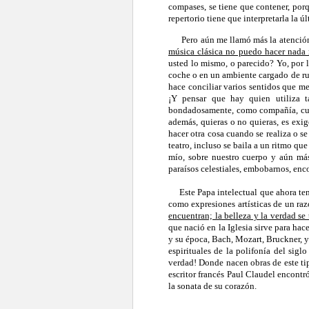
compases, se tiene que contener, por
repertorio tiene que interpretarla la 
Pero aún me llamó más la atención c
música clásica no puedo hacer nada
usted lo mismo, o parecido? Yo, por
coche o en un ambiente cargado de ru
hace conciliar varios sentidos que m
¡Y pensar que hay quien utiliza 
bondadosamente, como compañía, cuan
además, quieras o no quieras, es exig
hacer otra cosa cuando se realiza o s
teatro, incluso se baila a un ritmo qu
mío, sobre nuestro cuerpo y aún más
paraísos celestiales, embobarnos, enco
Este Papa intelectual que ahora tene
como expresiones artísticas de un razo
encuentran; la belleza y la verdad se
que nació en la Iglesia sirve para hac
y su época, Bach, Mozart, Bruckner, 
espirituales de la polifonía del sig
verdad! Donde nacen obras de este tip
escritor francés Paul Claudel encontr
la sonata de su corazón.