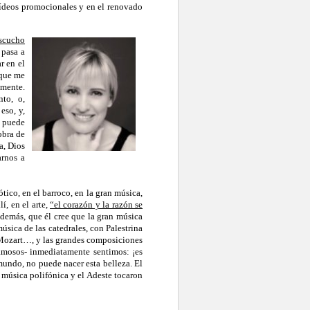
 vídeos promocionales y en el renovado
scucho
 pasa a
r en el
 que me
amente.
to, o,
eso, y,
e puede
obra de
a, Dios
arnos a
ico, en el barroco, en la gran música,
í, en el arte,
“el corazón y la razón se
 además, que él cree que la gran música
música de las catedrales, con Palestrina
e Mozart…, y las grandes composiciones
famosos- inmediatamente sentimos: ¡es
mundo, no puede nacer esta belleza. El
 música polifónica y el Adeste tocaron