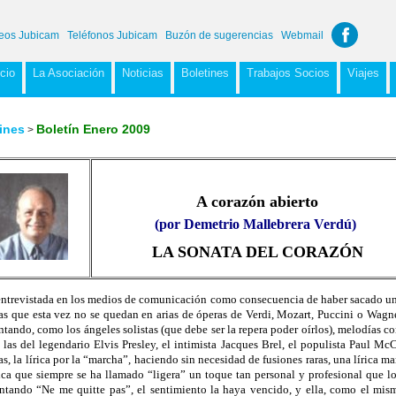
eos Jubicam
Teléfonos Jubicam
Buzón de sugerencias
Webmail
icio
La Asociación
Noticias
Boletines
Trabajos Socios
Viajes
ines
Boletín Enero 2009
>
A corazón abierto
(por Demetrio Mallebrera Verdú)
LA SONATA DEL CORAZÓN
trevistada en los medios de comunicación como consecuencia de haber sacado un
as que esta vez no se quedan en arias de óperas de Verdi, Mozart, Puccini o Wagne
ntando, como los ángeles solistas (que debe ser la repera poder oírlos), melodías co
 del legendario Elvis Presley, el intimista Jacques Brel, el populista Paul McC
as, la lírica por la “marcha”, haciendo sin necesidad de fusiones raras, una lírica
sica que siempre se ha llamado “ligera” un toque tan personal y profesional que l
ntando “Ne me quitte pas”, el sentimiento la haya vencido, y ella, como el mism