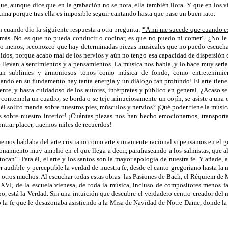
que, aunque dice que en la grabación no se nota, ella también llora. Y que en los
última porque tras ella es imposible seguir cantando hasta que pase un buen rato.
uando dio la siguiente respuesta a otra pregunta:
“A mí me sucede que cuando e
 más. No es que no pueda conducir o cocinar, es que no puedo ni comer”
. ¿No le
 lo menos, reconozco que hay determinadas piezas musicales que no puedo escucha
idos, porque acabo mal de los nervios y aún no tengo esa capacidad de dispersión
e llevan a sentimientos y a pensamientos. La música nos habla, y lo hace muy seri
tan sublimes y armoniosos tonos como música de fondo, como entretenimien
do en su fundamento hay tanta energía y un diálogo tan profundo! El arte tiene 
ente, y hasta cuidadoso de los autores, intérpretes y público en general. ¿Acaso s
e contempla un cuadro, se borda o se teje minuciosamente un cojín, se asiste a una 
e él solito manda sobre nuestros pies, músculos y nervios? ¡Qué poder tiene la músic
 sobre nuestro interior! ¡Cuántas piezas nos han hecho emocionarnos, transport
ntrar placer, traernos miles de recuerdos!
mos hablaba del arte cristiano como arte sumamente racional si pensamos en el gót
namiento muy amplio en el que llega a decir, parafraseando a los salmistas, que all
 tocan”
. Para él, el arte y los santos son la mayor apología de nuestra fe. Y añade,
er audible y perceptible la verdad de nuestra fe, desde el canto gregoriano hasta la 
y otros muchos. Al escuchar todas estas obras -las Pasiones de Bach, el Réquiem d
lo XVI, de la escuela vienesa, de toda la música, incluso de compositores menos 
o, está la Verdad. Sin una intuición que descubre el verdadero centro creador del 
ó la fe que le desazonaba asistiendo a la Misa de Navidad de Notre-Dame, donde la