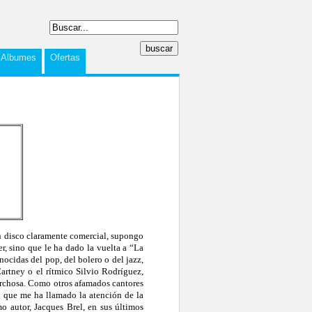
Albumes
Ofertas
 disco claramente comercial, supongo
r, sino que le ha dado la vuelta a “La
nocidas del pop, del bolero o del jazz,
artney o el rítmico Silvio Rodríguez,
 marchosa. Como otros afamados cantores
o que me ha llamado la atención de la
o autor, Jacques Brel, en sus últimos