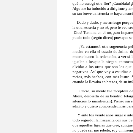
qué no escogí otra flor? ¡Cámbiala! 
Algo me ha inducido a dirigirme y arra
su tan breve existencia se haya ensuci
Dudo y dudo, y me arriesgo porque ve
la otra, es seria y no sé, pero le veo s
¡Dios! Termina en el no, ¡son impar
puede todo (según dicen) pues que se e
¡Ya estamos!, otra sugerencia pelliz
mucho en ella el estado de ánimo d
muerte busco la redención, a ver si l
igualan a los que la niegan, entonce
olvidar a los otros que son los qu
negativos. Así que voy a estudiar e
recios, más hechos, con más lustre. 
cuando la llevaba en brazos, de su in
Creció, su mente fue receptora de n
Ahora, despierta de su bendito letar
silencios lo manifiestan). Pienso sin
admito y quiero comprender, más par
Y ante los veinte años surge e interr
todo seguido, la margarita con sus p
que aquellas figuras que creé, aunque
no puede ser, me rebelo, soy un insen