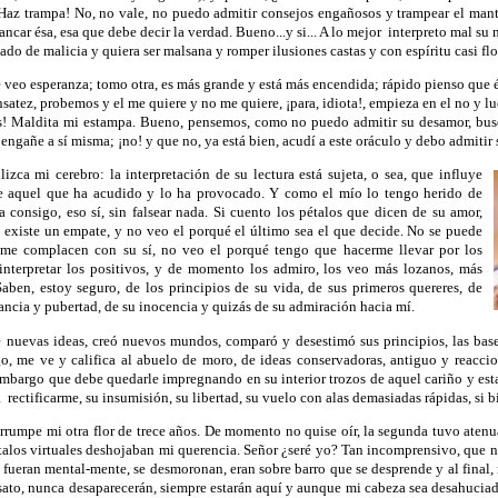
¡Haz trampa! No, no vale, no puedo admitir consejos engañosos y trampear el manto
ncar ésa, esa que debe decir la verdad. Bueno...y si... A lo mejor
interpreto mal su 
ado de malicia y quiera ser malsana y romper ilusiones castas y con espíritu casi flo
o esperanza; tomo otra, es más grande y está más encendida; rápido pienso que é
ensatez, probemos y el me quiere y no me quiere, ¡para, idiota!, empieza en el no y luego
es! Maldita mi estampa. Bueno, pensemos, como no puedo admitir su desamor, bus
ngañe a sí misma; ¡no! y que no, ya está bien, acudí a este oráculo y debo admitir 
ca mi cerebro: la interpretación de su lectura está sujeta, o sea, que influye
e aquel que ha acudido y lo ha provocado. Y como el mío lo tengo herido de
a consigo, eso sí, sin falsear nada. Si cuento los pétalos que dicen de su amor,
s existe un empate, y no veo el porqué el último sea el que decide. No se puede
e me complacen con su sí, no veo el porqué tengo que hacerme llevar por los
 interpretar los positivos, y de momento los admiro, los veo más lozanos, más
Saben, estoy seguro, de los principios de su vida, de sus primeros quereres, de
fancia y pubertad, de su inocencia y quizás de su admiración hacia mí.
uevas ideas, creó nuevos mundos, comparó y desestimó sus principios, las bases
go, me ve y califica al abuelo de moro, de ideas conservadoras, antiguo y reaccio
 embargo que debe quedarle impregnando en su interior trozos de aquel cariño y est
a
rectificarme, su insumisión, su libertad, su vuelo con alas demasiadas rápidas, si 
umpe mi otra flor de trece años. De momento no quise oír, la segunda tuvo atenuant
étalos virtuales deshojaban mi querencia. Señor ¿seré yo? Tan incomprensivo, que n
 fueran mental-mente, se desmoronan, eran sobre barro que se desprende y al final
sato, nunca desaparecer
án, siempre estarán aquí y aunque mi cabeza sea desahuciad