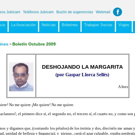
eos Jubicam
Teléfonos Jubicam
Buzón de sugerencias
Webmail
icio
La Asociación
Noticias
Boletines
Trabajos Socios
Viajes
ines
Boletín Octubre 2009
>
DESHOJANDO LA MARGARITA
(por Gaspar Llorca Sellés)
A Ines
ere! No me quiere ¡Me quiere! No me quiere.
aclararos!; el primero dice sí, el segundo no, el tercero sí, el cuarto no, y como so
 y digamos que, (contando los pétalos) de los treinta y dos, dieciséis me aman y 
ad, unidad de belleza y fragancia); y
pienso, ¿será el azar culpable, estaba predes