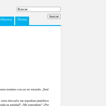
Albumes
Ofertas
n pares termino con un no rotundo. ¡Seré
otros dieciséis me repudian (malditos
tinada su paridad? ¿Me esperaban? ¿Por