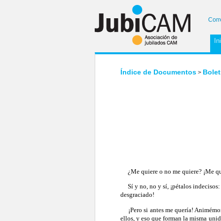
Corr
In
Índice de Documentos
Bolet
>
¿Me quiere o no me quiere? ¡Me qui
Sí y no, no y sí, ¡pétalos indecisos: 
desgraciado!
¡Pero si antes me quería! Animémonos
ellos, y eso que forman la misma unid