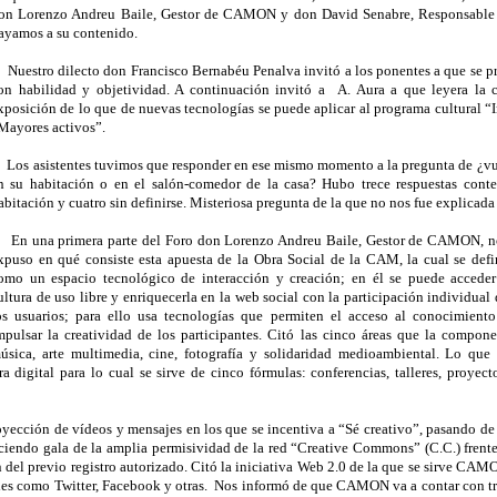
on Lorenzo Andreu Baile, Gestor de CAMON y don David Senabre, Responsable 
ayamos a su contenido.
uestro dilecto don Francisco Bernabéu Penalva invitó a los ponentes a que se pre
on habilidad y objetividad. A continuación invitó a
A. Aura a que leyera la c
xposición de lo que de nuevas tecnologías se puede aplicar al programa cultural “I
Mayores activos”.
os asistentes tuvimos que responder en ese mismo momento a la pregunta de ¿vue
n su habitación o en el salón-comedor de la casa? Hubo trece respuestas cont
abitación y cuatro sin definirse. Misteriosa pregunta de la que no nos fue explicada 
n una primera parte del Foro don Lorenzo Andreu Baile, Gestor de CAMON, n
xpuso en qué consiste esta apuesta de la Obra Social de la CAM, la cual se defi
omo un espacio tecnológico de interacción y creación; en él se puede acceder
ultura de uso libre y enriquecerla en la web social con la participación individual
os usuarios; para ello usa tecnologías que permiten el acceso al conocimiento
mpulsar la creatividad de los participantes. Citó las cinco áreas que la compone
úsica, arte multimedia, cine, fotografía y solidaridad medioambiental. Lo que 
a digital para lo cual se sirve de cinco fórmulas: conferencias, talleres, proyect
cción de vídeos y mensajes en los que se incentiva a “Sé creativo”, pasando de 
ciendo gala de la amplia permisividad de la red “Creative Commons” (C.C.) frente
 del previo registro autorizado. Citó la iniciativa Web 2.0 de la que se sirve CAM
les como Twitter, Facebook y otras.
Nos informó de que CAMON va a contar con tr