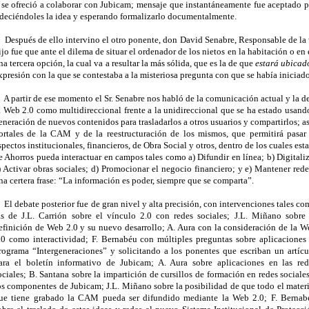
 se ofreció a colaborar con Jubicam; mensaje que instantáneamente fue aceptado p
deciéndoles la idea y esperando formalizarlo documentalmente.
espués de ello intervino el otro ponente, don David Senabre, Responsable de la 
ijo fue que ante el dilema de situar el ordenador de los nietos en la habitación o en
na tercera opción, la cual va a resultar la más sólida, que es la de que
estará ubicado
xpresión con la que se contestaba a la misteriosa pregunta con que se había iniciado
 partir de ese momento el Sr. Senabre nos habló de la comunicación actual y la del 
a Web 2.0 como multidireccional frente a la unidireccional que se ha estado usand
eneración de nuevos contenidos para trasladarlos a otros usuarios y compartirlos; as
ortales de la CAM y de la reestructuración de los mismos, que permitirá pasa
spectos institucionales, financieros, de Obra Social y otros, dentro de los cuales e
e Ahorros pueda interactuar en campos tales como a) Difundir en línea; b) Digitali
) Activar obras sociales; d) Promocionar el negocio financiero; y e) Mantener red
na certera frase: “La información es poder, siempre que se comparta”.
l debate posterior fue de gran nivel y alta precisión, con intervenciones tales co
as de J.L. Carrión sobre el vínculo 2.0 con redes sociales; J.L. Miñano sobre 
efinición de Web 2.0 y su nuevo desarrollo; A. Aura con la consideración de la W
.0 como interactividad; F. Bernabéu con múltiples preguntas sobre aplicaciones 
rograma “Intergeneraciones” y solicitando a los ponentes que escriban un artícu
ara el boletín informativo de Jubicam; A. Aura sobre aplicaciones en las red
ociales; B. Santana sobre la impartición de cursillos de formación en redes sociale
os componentes de Jubicam; J.L. Miñano sobre la posibilidad de que todo el materi
ue tiene grabado la CAM pueda ser difundido mediante la Web 2.0; F. Bernab