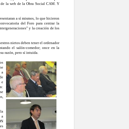
de la web de la Obra Social CAM. Y
sentaran a sí mismos, lo que hicieron
onvocatoria del Foro para centrar la
ntergeneraciones” y la creación de los
stros nietos deben tener el ordenador
estando el salón-comedor; once en la
su razón, pero sí intuida.
os
ne
 a
 de
 e
n:
se
os,
la
 a
ON
es