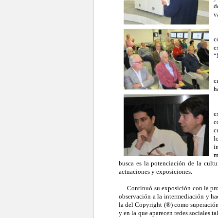
d
v
N
c
e
“
L
e
h
E
e
c
c
l
i
m
busca es la potenciación de la cultur
actuaciones y exposiciones.
Continuó su exposición con la proye
observación a la intermediación y ha
la del Copyright (®) como superación
y en la que aparecen redes sociales ta