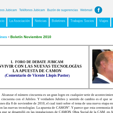
eos Jubicam
Teléfonos Jubicam
Buzón de sugerencias
Webmail
icio
La Asociación
Noticias
Boletines
Trabajos Socios
Viajes
ines
Boletín Noviembre 2010
>
L
FORO DE DEBATE JUBICAM
NVIVIR CON LAS NUEVAS TECNOLOGÍAS
LA APUESTA DE CAMON
Comentario de Vicente Llopis Pastor
(
)
lcanzar el número cincuenta es un gran logro en cualquier serie de acontecimiento
l cincuenta con el Jubileo. Y verdadero Jubileo y sentido de cambio es el que se 
unes día 8 de noviembre de 2010, el cual trató sobre el tema de una nueva etapa en
on las nuevas tecnologías: La apuesta de CAMON”. Y parece que esta ceremonia de
a que se desarrolló en las instalaciones de CAMON, Obra Social de la CAM, en Al