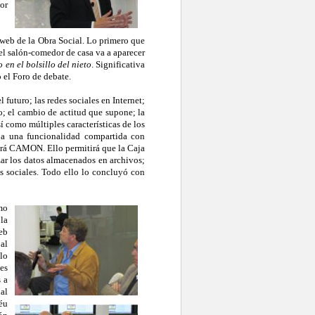
or
web de la Obra Social. Lo primero que
 el salón-comedor de casa va a aparecer
 en el bolsillo del nieto
. Significativa
 el Foro de debate.
futuro; las redes sociales en Internet;
o; el cambio de actitud que supone; la
í como múltiples características de los
r a una funcionalidad compartida con
stará CAMON. Ello permitirá que la Caja
zar los datos almacenados en archivos;
es sociales. Todo ello lo concluyó con
mo
la
eb
al
lo
es
s a
al
éu