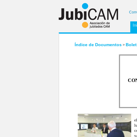
Corr
In
Índice de Documentos
Bolet
>
CO
A
e
l
c
y