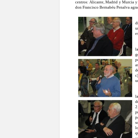
centros: Alicante, Madrid y Murcia y
don Francisco Bernabéu Penalva agra
D
d
u
e
A
l
g
p
a
d
c
u
E
l
d
2
p
p
s
l
q