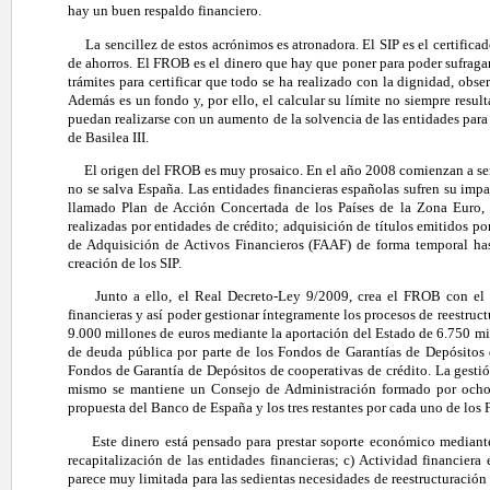
hay un buen respaldo financiero.
La sencillez de estos acrónimos es atronadora. El SIP es el certifica
de ahorros. El FROB es el dinero que hay que poner para poder sufragar
trámites para certificar que todo se ha realizado con la dignidad, ob
Además es un fondo y, por ello, el calcular su límite no siempre result
puedan realizarse con un aumento de la solvencia de las entidades para 
de Basilea III.
El origen del FROB es muy prosaico. En el año 2008 comienzan a sentir
no se salva España. Las entidades financieras españolas sufren su im
llamado Plan de Acción Concertada de los Países de la Zona Euro, q
realizadas por entidades de crédito; adquisición de títulos emitidos po
de Adquisición de Activos Financieros (FAAF) de forma temporal has
creación de los SIP.
Junto a ello, el Real Decreto-Ley 9/2009, crea el FROB con el obj
financieras y así poder gestionar íntegramente los procesos de reestruc
9.000 millones de euros mediante la aportación del Estado de 6.750 mil
de deuda pública por parte de los Fondos de Garantías de Depósitos 
Fondos de Garantía de Depósitos de cooperativas de crédito. La gest
mismo se mantiene un Consejo de Administración formado por ocho 
propuesta del Banco de España y los tres restantes por cada uno de los 
Este dinero está pensado para prestar soporte económico mediante la
recapitalización de las entidades financieras; c) Actividad financier
parece muy limitada para las sedientas necesidades de reestructuración