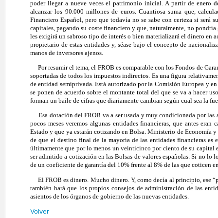
poder llegar a nueve veces el patrimonio inicial. A partir de enero
alcanzar los 90.000 millones de euros. Cuantiosa suma que, calculad
Financiero Español, pero que todavía no se sabe con certeza si será su
capitales, pagando su coste financiero y que, naturalmente, no pondría
les exigirá un sabroso tipo de interés o bien materializará el dinero en a
propietario de estas entidades y, séase bajo el concepto de nacionaliz
manos de inversores ajenos.
Por resumir el tema, el FROB es comparable con los Fondos de Garant
soportadas de todos los impuestos indirectos. Es una figura relativame
de entidad semiprivada. Está autorizado por la Comisión Europea y en
se ponen de acuerdo sobre el montante total del que se va a hacer us
forman un baile de cifras que diariamente cambian según cual sea la fu
Esa dotación del FROB va a ser usada y muy condicionada por las aut
pocos meses veremos algunas entidades financieras, que antes eran c
Estado y que ya estarán cotizando en Bolsa. Ministerio de Economía y 
de que el destino final de la mayoría de las entidades financieras es
últimamente que por lo menos un veinticinco por ciento de su capital em
ser admitido a cotización en las Bolsas de valores españolas. Si no lo 
de un coeficiente de garantía del 10% frente al 8% de las que coticen en
El FROB es dinero. Mucho dinero. Y, como decía al principio, ese “po
también hará que los propios consejos de administración de las entid
asientos de los órganos de gobierno de las nuevas entidades.
Volver