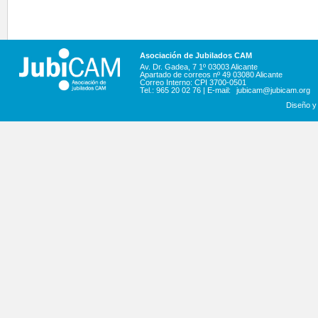
Asociación de Jubilados CAM
Av. Dr. Gadea, 7 1º 03003 Alicante
Apartado de correos nº 49 03080 Alicante
Correo Interno: CPI 3700-0501
Tel.: 965 20 02 76 | E-mail:
jubicam@jubicam.org
Diseño y