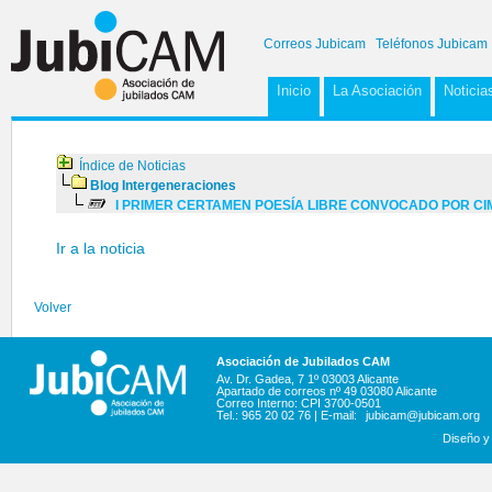
Correos Jubicam
Teléfonos Jubicam
Inicio
La Asociación
Noticia
Índice de Noticias
Blog Intergeneraciones
I PRIMER CERTAMEN POESÍA LIBRE CONVOCADO POR CI
Ir a la noticia
Volver
Asociación de Jubilados CAM
Av. Dr. Gadea, 7 1º 03003 Alicante
Apartado de correos nº 49 03080 Alicante
Correo Interno: CPI 3700-0501
Tel.: 965 20 02 76 | E-mail:
jubicam@jubicam.org
Diseño y