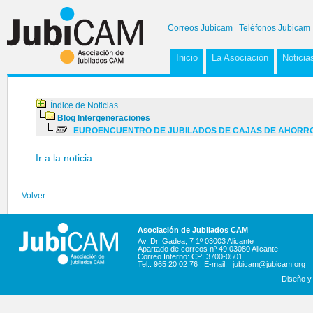
Correos Jubicam
Teléfonos Jubicam
Inicio
La Asociación
Noticia
Índice de Noticias
Blog Intergeneraciones
EUROENCUENTRO DE JUBILADOS DE CAJAS DE AHORROS
Ir a la noticia
Volver
Asociación de Jubilados CAM
Av. Dr. Gadea, 7 1º 03003 Alicante
Apartado de correos nº 49 03080 Alicante
Correo Interno: CPI 3700-0501
Tel.: 965 20 02 76 | E-mail:
jubicam@jubicam.org
Diseño y