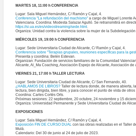
MARTES 18, 11:00 h CONFERENCIA
Lugar: Sala Miguel Hernández, C/ Ramón y Cajal, 4.
Conferencia "La refundación del machismo"
a cargo de Miguel Lorente A
Valenciana. Coordina: Modesta Salazar Agulló. Se retransmitirá en directo
https://si.ua.es/es/videostreaming/sede.html
.
Organiza: Unidad contra la violencia sobre la mujer de la Subdelegación 
MIÉRCOLES 19, 19:00 h CONFERENCIA
Lugar: Sede Universitaria Ciudad de Alicante, C/ Ramón y Cajal, 4.
Conferencia sobre "Terapias grupales, reuniones específicas para la gest
Presenta y coordina: Belén Estevan.
Organizan: Fundación de servicios familiares de la Comunidad Valencian
Alicante, Al_Ma Coaching, Asociación Espejo de Alicante, Asociación de ar
VIERNES 21, 17:00 h TALLER LECTURA
Lugar: Sede Universitaria Ciudad de Alicante, C/ San Fernando, 40.
¿HABLAMOS DE LIBROS?
Taller de lectura donde, de manera abierta, 
lectura, bien dirigida, bien libre, y para conocer el punto de vista de otr
Coordina: Carles Cortés Orts.
Próximas sesiones: 22 septiembre, 20 octubre, 24 noviembre y 15 dicie
Organiza: Universidad Permanente y Sede Universitaria Ciudad de Alican
EXPOSICIONES
Lugar: Sala Miguel Hernández, C/ Ramón y Cajal, 4.
Exposición FIN DE CURSO DUAL
con las obras realizadas en el Taller d
Mulá.
Calendario: Del 30 de junio al 24 de julio de 2023.