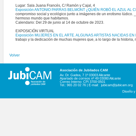
Lugar: Sala Juana Francés, C/ Ramón y Cajal, 4
Exposición ANTONIO PARRAS BELMONT ¿QUIÉN ROBÓ EL AZUL AL C
compromiso social y ecológico junto a imágenes de un erotismo lúdico. _¿
hermoso mundo que habitamos.
Calendario: Del 29 de junio al 14 de octubre de 2023.
EXPOSICIÓN VIRTUAL
Exposición MUJERES EN EL ARTE. ALGUNAS ARTISTAS NACIDAS E
trabajo y la dedicación de muchas mujeres que, a lo largo de la historia
Volver
Asociación de Jubilados CAM
Av. Dr. Gadea, 7 1º 03003 Alicante
Apartado de correos nº 49 03080 Alicante
Correo Interno: CPI 3700-0501
Tel.: 965 20 02 76 | E-mail:
jubicam@jubicam.org
Diseño y