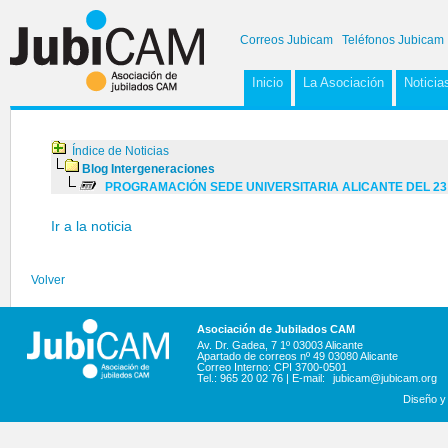
Correos Jubicam
Teléfonos Jubicam
Inicio
La Asociación
Noticia
Índice de Noticias
Blog Intergeneraciones
PROGRAMACIÓN SEDE UNIVERSITARIA ALICANTE DEL 23
Ir a la noticia
Volver
Asociación de Jubilados CAM
Av. Dr. Gadea, 7 1º 03003 Alicante
Apartado de correos nº 49 03080 Alicante
Correo Interno: CPI 3700-0501
Tel.: 965 20 02 76 | E-mail:
jubicam@jubicam.org
Diseño y