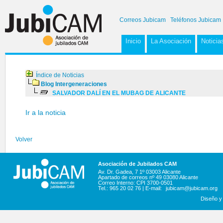
Correos Jubicam
Teléfonos Jubicam
Inicio
La Asociación
Noticia
Índice de Noticias
Blog Intergeneraciones
SALVADOR DALÍ EN EL MUBAG DE ALICANTE
Ir a la noticia
Volver
Asociación de Jubilados CAM
Av. Dr. Gadea, 7 1º 03003 Alicante
Apartado de correos nº 49 03080 Alicante
Correo Interno: CPI 3700-0501
Tel.: 965 20 02 76 | E-mail:
jubicam@jubicam.org
Diseño y