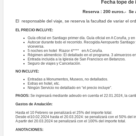
Fecha tope de 
Reserva : 200 euros.- Se
El responsable del viaje, se reserva la facultad de variar el ord
EL PRECIO INCLUYE:
Guía oficial en Santiago primer día. Guía oficial en A Coruña, y 
Autocar durante todo el recorrido. Recogida Aeropuerto Santiago y 
viceversa.
5 noches en hotel Riazor 4**** en A Coruña.
Régimen alimenticio: El detallado en el programa. 3 almuerzos e
Entrada incluida a la Iglesia de San Francisco en Betanzos.
Seguro de viajes y Cancelación.
NO INCLUYE:
Entradas a Monumentos, Museos, no detallados.
Extras en hotel, etc.
Ningún Servicio no detallado en “el precio incluye”.
PAGOS:
Se ingresará mediante adeudo en cuenta el 22.01.2024, la canti
Gastos de Anulación:
Hasta el 10 Febrero se penalizará el 25% del importe total.
Desde el10.02.2024 hasta el 20.03.2024: se penalizará con el 50% del im
A partir del 20.03.2024 se penalizará con el 100% del importe total.
ANOTACIONES: