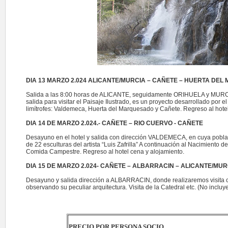
DIA 13 MARZO 2.024 ALICANTE/MURCIA – CAÑETE – HUERTA DE
Salida a las 8:00 horas de ALICANTE, seguidamente ORIHUELA y MURCIA
salida para visitar el Paisaje Ilustrado, es un proyecto desarrollado por el 
limítrofes: Valdemeca, Huerta del Marquesado y Cañete. Regreso al hotel
DIA 14 DE MARZO 2.024.- CAÑETE – RIO CUERVO - CAÑETE
Desayuno en el hotel y salida con dirección VALDEMECA, en cuya poblac
de 22 esculturas del artista “Luis Zafrilla” A continuación al Nacimiento
Comida Campestre. Regreso al hotel cena y alojamiento.
DIA 15 DE MARZO 2.024- CAÑETE – ALBARRACIN – ALICANTE/MUR
Desayuno y salida dirección a ALBARRACIN, donde realizaremos visita c
observando su peculiar arquitectura. Visita de la Catedral etc. (No inclu
PRECIO POR PERSONA SOCIO