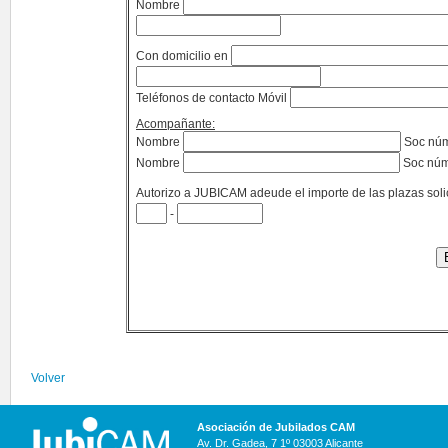
Nombre
Con domicilio en
Teléfonos de contacto Móvil
Acompañante:
Nombre
Soc nú
Nombre
Soc nú
Autorizo a JUBICAM adeude el importe de las plazas soli
-
Volver
Asociación de Jubilados CAM
Av. Dr. Gadea, 7 1º 03003 Alicante