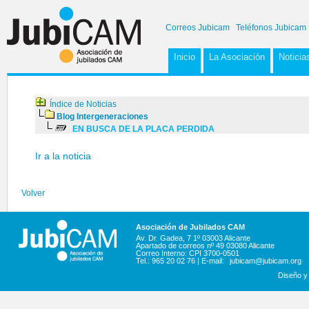
Correos Jubicam
Teléfonos Jubicam
Inicio
La Asociación
Noticia
Índice de Noticias
Blog Intergeneraciones
EN BUSCA DE LA PLACA PERDIDA
Ir a la noticia
Volver
Asociación de Jubilados CAM
Av. Dr. Gadea, 7 1º 03003 Alicante
Apartado de correos nº 49 03080 Alicante
Correo Interno: CPI 3700-0501
Tel.: 965 20 02 76 | E-mail:
jubicam@jubicam.org
Diseño y