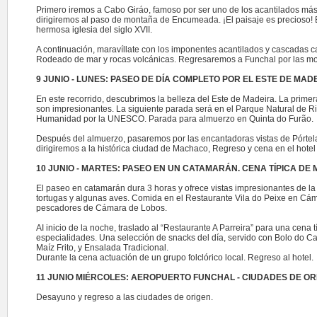
Primero iremos a Cabo Giráo, famoso por ser uno de los acantilados má
dirigiremos al paso de montaña de Encumeada. ¡El paisaje es precioso! En
hermosa iglesia del siglo XVII.
A continuación, maravíllate con los imponentes acantilados y cascadas 
Rodeado de mar y rocas volcánicas. Regresaremos a Funchal por las mon
9 JUNIO - LUNES: PASEO DE DÍA COMPLETO POR EL ESTE DE MAD
En este recorrido, descubrimos la belleza del Este de Madeira. La primera
son impresionantes. La siguiente parada será en el Parque Natural de Ribe
Humanidad por la UNESCO. Parada para almuerzo en Quinta do Furão.
Después del almuerzo, pasaremos por las encantadoras vistas de Pórtela,
dirigiremos a la histórica ciudad de Machaco, Regreso y cena en el hotel
10 JUNIO - MARTES: PASEO EN UN CATAMARÁN. CENA TÍPICA DE 
El paseo en catamarán dura 3 horas y ofrece vistas impresionantes de la co
tortugas y algunas aves. Comida en el Restaurante Vila do Peixe en Cámar
pescadores de Cámara de Lobos.
AI inicio de la noche, traslado al “Restaurante A Parreira” para una cena
especialidades. Una selección de snacks del día, servido con Bolo do Ca
Maíz Frito, y Ensalada Tradicional.
Durante la cena actuación de un grupo folclórico local. Regreso al hotel.
11 JUNIO MIÉRCOLES: AEROPUERTO FUNCHAL - CIUDADES DE OR
Desayuno y regreso a las ciudades de origen.