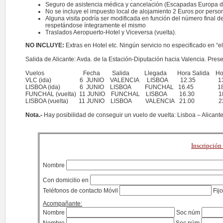
Seguro de asistencia médica y cancelación (Escapadas Europa de
No se incluye el impuesto local de alojamiento 2 Euros por perso
Alguna visita podría ser modificada en función del número final d
respetándose íntegramente el mismo
Traslados Aeropuerto-Hotel y Viceversa (vuelta).
NO INCLUYE:
Extras en Hotel etc. Ningún servicio no especificado en “el
Salida de Alicante: Avda. de la Estación-Diputación hacia Valencia. Prese
Vuelos Fecha Salida Llegada Hora Salida Hora 
VLC (ida) 6 JUNIO VALENCIA LISBOA 12.35 13
LISBOA (ida) 6 JUNIO LISBOA FUNCHAL 16.45 18
FUNCHAL (vuelta) 11 JUNIO FUNCHAL LISBOA 16.30 18
LISBOA (vuelta) 11 JUNIO LISBOA VALENCIA 21.00 23
Nota.-
Hay posibilidad de conseguir un vuelo de vuelta: Lisboa – Alicante 
Inscripción
Nombre
Con domicilio en
Teléfonos de contacto Móvil
Fij
Acompañante:
Nombre
Soc núm