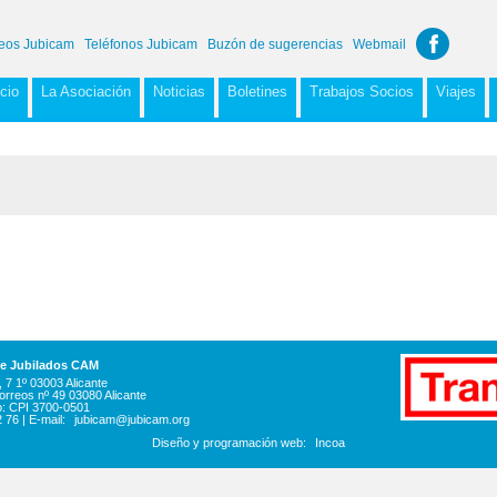
eos Jubicam
Teléfonos Jubicam
Buzón de sugerencias
Webmail
icio
La Asociación
Noticias
Boletines
Trabajos Socios
Viajes
de Jubilados CAM
 7 1º 03003 Alicante
orreos nº 49 03080 Alicante
o: CPI 3700-0501
2 76 | E-mail:
jubicam@jubicam.org
Diseño y programación web:
Incoa