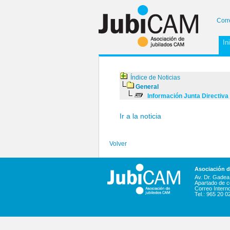
Corr
In
Índice de Noticias
General
Información Junta Directiva
Ir a la noticia
Volver
Asociación 
Av. Dr. Gadea,
Apartado de c
Correo Intern
Tel.: 965 20 0