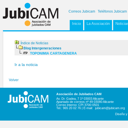
Correos Jubicam
Teléfonos Jubicam
Inicio
La Asociación
Noticia
Índice de Noticias
Blog Intergeneraciones
TOPONIMIA CARTAGENERA
Ir a la noticia
Volver
Asociación de Jubilados CAM
Av. Dr. Gadea, 7 1º 03003 Alicante
Apartado de correos nº 49 03080 Alicante
Correo Interno: CPI 3700-0501
Tel.: 965 20 02 76 | E-mail:
jubicam@jubicam.org
Diseño y