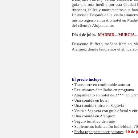
guía una ruta inédita por esta Ciudad
rincones, calles y monumentos que han 
Universal. Después de la visita almuerz
mismo regreso a nuestro hotel en Madrid
del cliente). Alojamiento.
Día 4 de julio.-
MADRID – MURCIA –
Desayuno Buffet y mañana libre en Mad
Aranjuez donde tendremos el almuerzo. T
El precio incluye:
• Transporte en confortable autocar
• Excursiones detalladas en programa
• Alojamiento en hotel de 3***
en Gran
• Una comida en hotel
• Una comida típica en Segovia
• Visita a Segovia con guía oficial y ent
• Una comida en Aranjuez
• Seguro turístico de viaje
• Suplemento habitación individual: 70
•
Fecha tope para inscripciones
:
10 de j