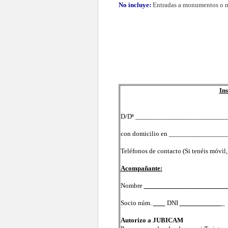
No incluye:
Entradas a monumentos o mus
Ins
D/Dª ___________________________
con domicilio en _______________
Teléfonos de contacto (Si tenéis m
Acompañante:
Nombre
Socio núm.
DNI
_
_
Autorizo a JUBICAM