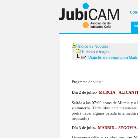
Corr
In
Índice de Noticias
Turismo
>
Viajes
Viaje fin de semana en Madr
Programa de viaje:
Día 2 de julio.-
MURCIA – ALICANT
Salida a las 07:00 horas de Murcia y a 
y almuerzo. Tarde libre para presenciar 
podrá hacer alguna parada intermedia s
necesario)
Día 3 de julio.-
MADRID – SEGOVIA 
Desayuno-buffet y salida dirección 