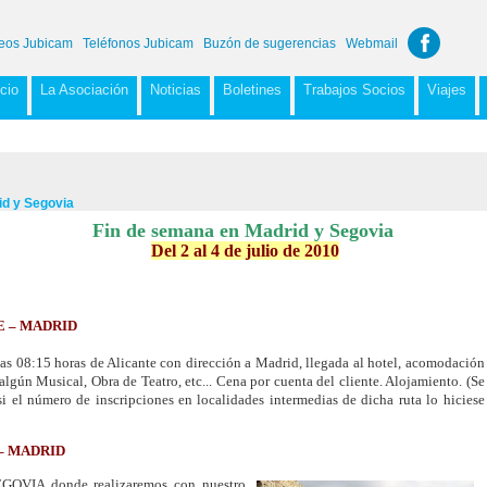
eos Jubicam
Teléfonos Jubicam
Buzón de sugerencias
Webmail
icio
La Asociación
Noticias
Boletines
Trabajos Socios
Viajes
id y Segovia
Fin de semana en Madrid y Segovia
Del 2 al 4 de julio de 2010
E – MADRID
las 08:15 horas de Alicante con dirección a Madrid, llegada al hotel, acomodación
algún Musical, Obra de Teatro, etc... Cena por cuenta del cliente. Alojamiento. (Se
i el número de inscripciones en localidades intermedias de dicha ruta lo hiciese
– MADRID
SEGOVIA donde realizaremos con nuestro