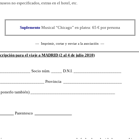
eos no especificados, extras en el hotel, etc.
Suplemento
Musical “Chicago” en platea: 65 € por persona
---
Imprimir,
cortar y enviar a la asociación
---
cripción para el viaje a MADRID (2 al 4 de julio 2010)
_____________ Socio núm. _____ D.N.I. ______________________
______________________ Provincia ___________________________
óvil, ponerlo también) _______________________________________
Parentesco