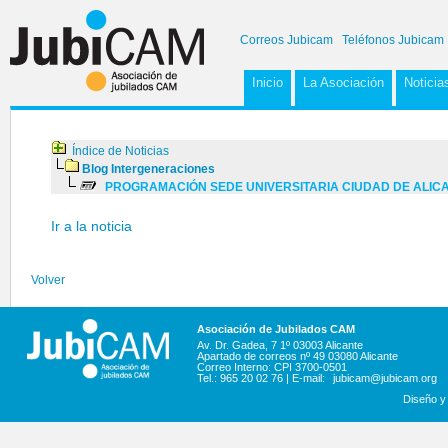
Correos Jubicam
Teléfonos Jubicam
Inicio
La Asociación
Noticia
Índice de Noticias
Blog Intergeneraciones
PROGRAMACIÓN SEDE UNIVERSITARIA CIUDAD DE ALICAN
Ir a la noticia
Volver
Asociación de Jubilados CAM
Av. Dr. Gadea, 7 1º 03003 Alicante
Apartado de correos nº 49 03080 Alicante
Correo Interno: CPI 3700-0501
Tel.: 965 20 02 76 | E-mail:
jubicam@jubicam.org
Diseño y