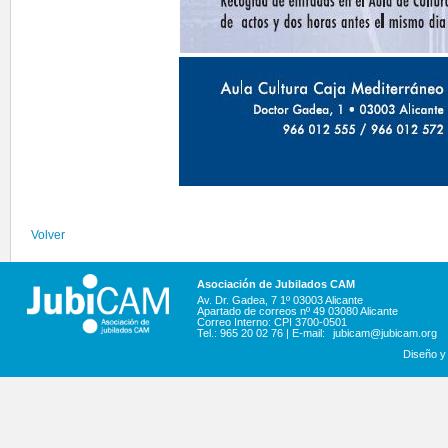
Volver
Asociación de Jubilados CAM
Av. Dr. Gadea, 7 1º 03003 Alicante
Apartado de correos nº 49 03080 Alicante
Correo Interno: CPI 3700-0501
Tel.: 965 20 02 76 | E-mail:
jubicam@jubicam.org
Diseño y