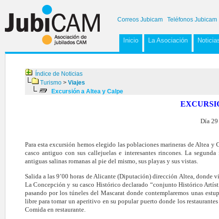
Correos Jubicam
Teléfonos Jubicam
Inicio
La Asociación
Noticia
Índice de Noticias
Turismo
>
Viajes
Excursión a Altea y Calpe
EXCURSIÓ
Día 29
Para esta excursión hemos elegido las poblaciones marineras de Altea y C
casco antiguo con sus callejuelas e interesantes rincones. La segunda
antiguas salinas romanas al pie del mismo, sus playas y sus vistas.
Salida a las 9’00 horas de Alicante (Diputación) dirección Altea, donde vi
La Concepción y su casco Histórico declarado “conjunto Histórico Artíst
pasando por los túneles del Mascarat donde contemplaremos unas estup
libre para tomar un aperitivo en su popular puerto donde los restaurante
Comida en restaurante.