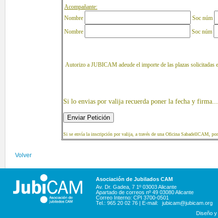
Acompañante:
Nombre
Soc núm
Nombre
Soc núm
Autorizo a JUBICAM adeude el importe de las plazas solicitadas 
Si lo envias por valija recuerda poner la fecha y firma...
Si se envía la inscripción por valija, a través de una Oficina SabadellCAM, po
Volver
Asociación de Jubilados CAM
Av. Dr. Gadea, 7 1º 03003 Alicante
Apartado de correos nº 49 03080 Alicante
Correo Interno: CPI 3700-0501
Tel.: 965 20 02 76 | E-mail:
jubicam@jubicam.org
Diseño y