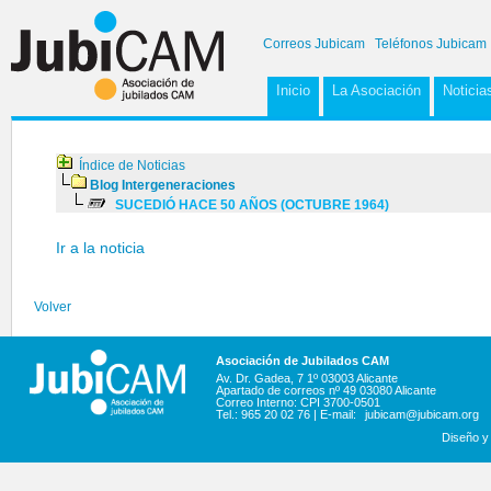
Correos Jubicam
Teléfonos Jubicam
Inicio
La Asociación
Noticia
Índice de Noticias
Blog Intergeneraciones
SUCEDIÓ HACE 50 AÑOS (OCTUBRE 1964)
Ir a la noticia
Volver
Asociación de Jubilados CAM
Av. Dr. Gadea, 7 1º 03003 Alicante
Apartado de correos nº 49 03080 Alicante
Correo Interno: CPI 3700-0501
Tel.: 965 20 02 76 | E-mail:
jubicam@jubicam.org
Diseño y