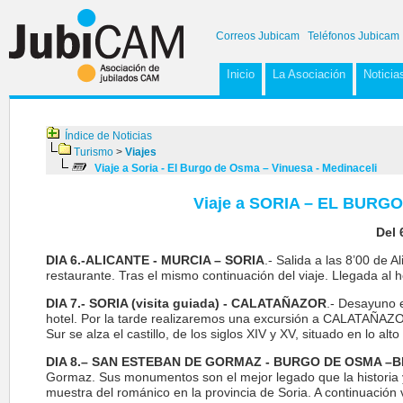
Correos Jubicam
Teléfonos Jubicam
Inicio
La Asociación
Noticia
Índice de Noticias
Turismo
>
Viajes
Viaje a Soria - El Burgo de Osma – Vinuesa - Medinaceli
Viaje a SORIA – EL BURG
Del 
DIA 6.-ALICANTE - MURCIA – SORIA
.- Salida a las 8’00 de 
restaurante. Tras el mismo continuación del viaje. Llegada al h
DIA 7.- SORIA (visita guiada) - CALATAÑAZOR
.- Desayuno e
hotel. Por la tarde realizaremos una excursión a CALATAÑAZOR
Sur se alza el castillo, de los siglos XIV y XV, situado en lo a
DIA 8.– SAN ESTEBAN DE GORMAZ - BURGO DE OSMA –
Gormaz. Sus monumentos son el mejor legado que la historia y
muestra del románico en la provincia de Soria. A continuaci