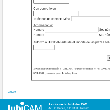
Con domicilio en
Teléfonos de contacto Móvil
Acompañante:
Nombre
Soc nú
Nombre
Soc nú
Autorizo a JUBICAM adeude el importe de las plazas soli
Enviar hoja de inscripción a JUBICAM, Apartado de correos Nº 49, 03080 A
3700-0501
, y recuerda poner la fecha y firma.
Volver
Asociación de Jubilados CAM
Av. Dr. Gadea, 7 1º 03003 Alicante