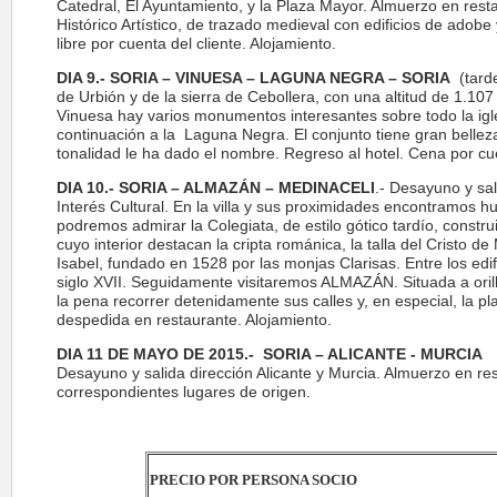
Catedral, El Ayuntamiento, y la Plaza Mayor. Almuerzo en resta
Histórico Artístico, de trazado medieval con edificios de ado
libre por cuenta del cliente. Alojamiento.
DIA 9.- SORIA – VINUESA – LAGUNA NEGRA – SORIA
(tarde
de Urbión y de la sierra de Cebollera, con una altitud de 1.107
Vinuesa hay varios monumentos interesantes sobre todo la igles
continuación a la Laguna Negra. El conjunto tiene gran belleza
tonalidad le ha dado el nombre. Regreso al hotel. Cena por cue
DIA 10.- SORIA – ALMAZÁN – MEDINACELI
.- Desayuno y sa
Interés Cultural. En la villa y sus proximidades encontramos h
podremos admirar la Colegiata, de estilo gótico tardío, constru
cuyo interior destacan la cripta románica, la talla del Cristo de
Isabel, fundado en 1528 por las monjas Clarisas. Entre los edif
siglo XVII. Seguidamente visitaremos ALMAZÁN. Situada a orill
la pena recorrer detenidamente sus calles y, en especial, la p
despedida en restaurante. Alojamiento.
DIA 11 DE MAYO DE 2015.- SORIA – ALICANTE - MURCIA
Desayuno y salida dirección Alicante y Murcia. Almuerzo en res
correspondientes lugares de origen.
PRECIO POR PERSONA SOCIO