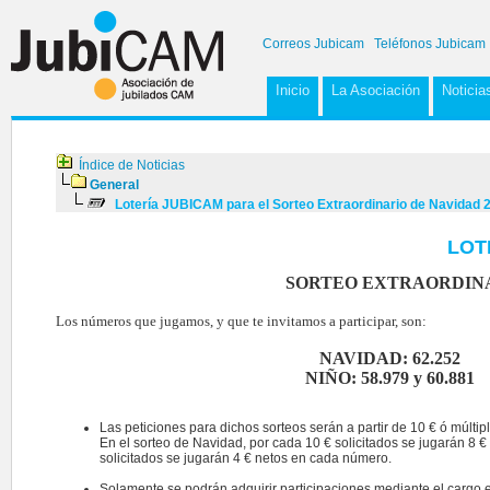
Correos Jubicam
Teléfonos Jubicam
Inicio
La Asociación
Noticia
Índice de Noticias
General
Lotería JUBICAM para el Sorteo Extraordinario de Navidad 
LOT
SORTEO EXTRAORDINAR
Los números que jugamos, y que te invitamos a participar, son:
NAVIDAD: 62.252
NIÑO: 58.979 y 60.881
Las peticiones para dichos sorteos serán a partir de 10 € ó múltiplo
En el sorteo de Navidad, por cada 10 € solicitados se jugarán 8 €
solicitados se jugarán 4 € netos en cada número.
Solamente se podrán adquirir participaciones mediante el cargo 