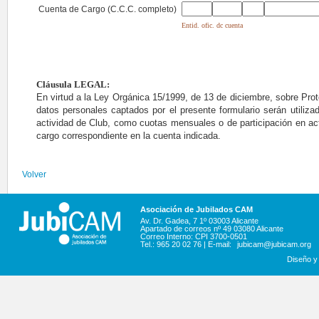
Cuenta de Cargo (C.C.C. completo)
Entid. ofic. dc cuenta
Cláusula LEGAL:
En virtud a la Ley Orgánica 15/1999, de 13 de diciembre, sobre Pro
datos personales captados por el presente formulario serán utilizad
actividad de Club, como cuotas mensuales o de participación en acti
cargo correspondiente en la cuenta indicada.
Volver
Asociación de Jubilados CAM
Av. Dr. Gadea, 7 1º 03003 Alicante
Apartado de correos nº 49 03080 Alicante
Correo Interno: CPI 3700-0501
Tel.: 965 20 02 76 | E-mail:
jubicam@jubicam.org
Diseño y