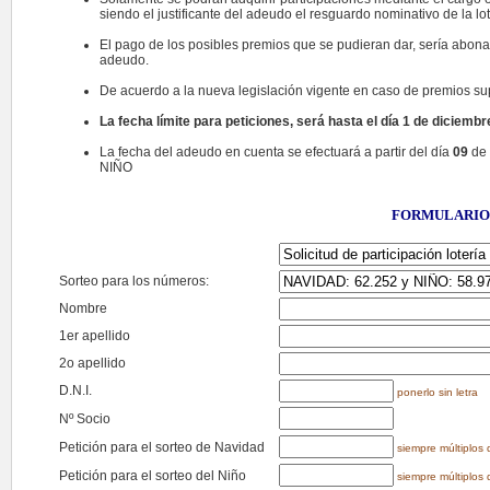
siendo el justificante del adeudo el resguardo nominativo de la lo
El pago de los posibles premios que se pudieran dar, sería abon
adeudo.
De acuerdo a la nueva legislación vigente en caso de premios su
La fecha límite para peticiones, será hasta el día 1 de diciemb
La fecha del adeudo en cuenta se efectuará a partir del día
09
de 
NIÑO
FORMULARIO 
Sorteo para los números:
Nombre
1er apellido
2o apellido
D.N.I.
ponerlo sin letra
Nº Socio
Petición para el sorteo de Navidad
siempre múltiplos
Petición para el sorteo del Niño
siempre múltiplos