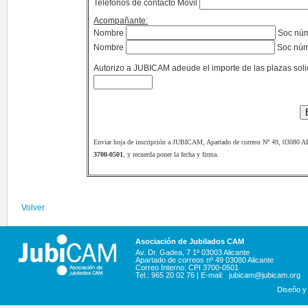
Teléfonos de contacto Móvil
Acompañante:
Nombre
Soc nú
Nombre
Soc nú
Autorizo a JUBICAM adeude el importe de las plazas soli
Enviar hoja de inscripción a JUBICAM, Apartado de correos Nº 49, 03080 A
3700-0501
, y recuerda poner la fecha y firma.
Volver
Asociación de Jubilados CAM
Av. Dr. Gadea, 7 1º 03003 Alicante
Apartado de correos nº 49 03080 Alicante
Correo Interno: CPI 3700-0501
Tel.: 965 20 02 76 | E-mail:
jubicam@jubicam.org
Diseño y