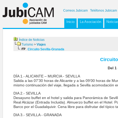
Correos Jubicam
Teléfonos Jubicam
Inicio
La Asociación
Noticia
Índice de Noticias
Turismo
>
Viajes
Circuito Sevilla-Granada
Circuit
Del 1
DÍA 1.- ALICANTE – MURCIA - SEVILLA
Salida a las 07’30 horas de Alicante y a las 09’00 horas de M
mismo continuación del viaje, llegada a Sevilla acomodación en 
DIA 2.- SEVILLA
Desayuno buffet en el hotel y salida para Panorámica de Sevilla 
Real Alcázar (Entrada Incluida). Almuerzo buffet en el Hotel. P
Barco por el Guadalquivir. Cena libre para disfrutar del típico t
DIA 3.- SEVILLA - GRANADA