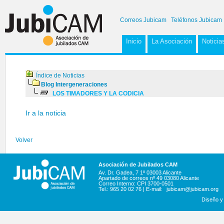
Correos Jubicam
Teléfonos Jubicam
Inicio
La Asociación
Noticia
Índice de Noticias
Blog Intergeneraciones
LOS TIMADORES Y LA CODICIA
Ir a la noticia
Volver
Asociación de Jubilados CAM
Av. Dr. Gadea, 7 1º 03003 Alicante
Apartado de correos nº 49 03080 Alicante
Correo Interno: CPI 3700-0501
Tel.: 965 20 02 76 | E-mail:
jubicam@jubicam.org
Diseño y