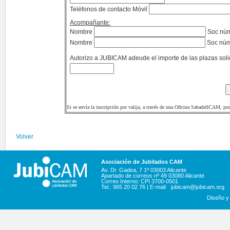
Teléfonos de contacto Móvil
Acompañante:
Nombre
Soc nú
Nombre
Soc nú
Autorizo a JUBICAM adeude el importe de las plazas soli
Si se envía la inscripción por valija, a través de una Oficina SabadellCAM, po
Volver
Asociación de Jubilados CAM
Av. Dr. Gadea, 7 1º 03003 Alicante
Apartado de correos nº 49 03080 Alicante
Correo Interno: CPI 3700-0501
Tel.: 965 20 02 76 | E-mail:
jubicam@jubicam.org
Diseño y