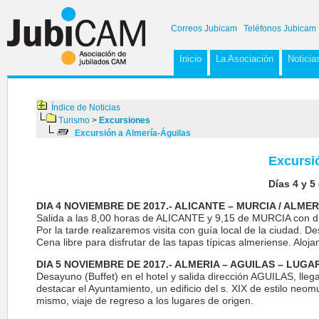
Correos Jubicam
Teléfonos Jubicam
Inicio
La Asociación
Noticia
Índice de Noticias
Turismo
>
Excursiones
Excursión a Almería-Águilas
Excursi
Días 4 y 5
DIA 4 NOVIEMBRE DE 2017.- ALICANTE – MURCIA / ALMER
Salida a las 8,00 horas de ALICANTE y 9,15 de MURCIA con di
Por la tarde realizaremos visita con guía local de la ciudad. 
Cena libre para disfrutar de las tapas típicas almeriense. Aloja
DIA 5 NOVIEMBRE DE 2017.- ALMERIA – AGUILAS – LUGA
Desayuno (Buffet) en el hotel y salida dirección AGUILAS, llega
destacar el Ayuntamiento, un edificio del s. XIX de estilo neo
mismo, viaje de regreso a los lugares de origen.