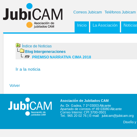
Correos Jubicam
Teléfonos Jubicam
Inicio
La Asociación
Noticia
Índice de Noticias
Blog Intergeneraciones
PREMISO NARRATIVA CIMA 2018
Ir a la noticia
Volver
Asociación de Jubilados CAM
Av. Dr. Gadea, 7 1º 03003 Alicante
Apartado de correos nº 49 03080 Alicante
Correo Interno: CPI 3700-0501
Tel.: 965 20 02 76 | E-mail:
jubicam@jubicam.org
Diseño y