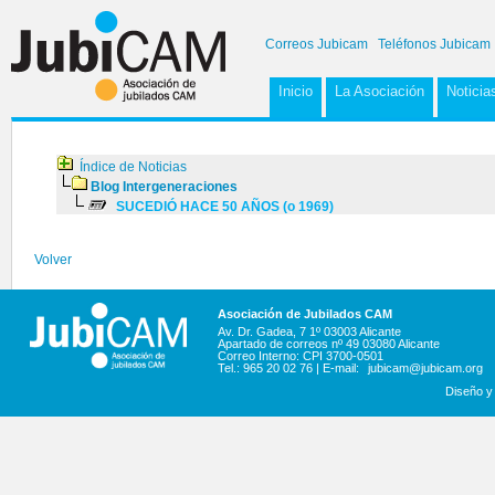
Correos Jubicam
Teléfonos Jubicam
Inicio
La Asociación
Noticia
Índice de Noticias
Blog Intergeneraciones
SUCEDIÓ HACE 50 AÑOS (o 1969)
Volver
Asociación de Jubilados CAM
Av. Dr. Gadea, 7 1º 03003 Alicante
Apartado de correos nº 49 03080 Alicante
Correo Interno: CPI 3700-0501
Tel.: 965 20 02 76 | E-mail:
jubicam@jubicam.org
Diseño y