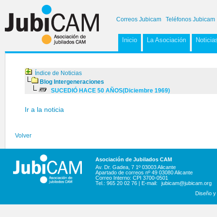
Correos Jubicam
Teléfonos Jubicam
Inicio
La Asociación
Noticia
Índice de Noticias
Blog Intergeneraciones
SUCEDIÓ HACE 50 AÑOS(Diciembre 1969)
Ir a la noticia
Volver
Asociación de Jubilados CAM
Av. Dr. Gadea, 7 1º 03003 Alicante
Apartado de correos nº 49 03080 Alicante
Correo Interno: CPI 3700-0501
Tel.: 965 20 02 76 | E-mail:
jubicam@jubicam.org
Diseño y