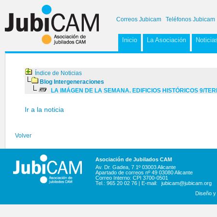
Correos Jubicam
Teléfonos Jubicam
Inicio
La Asociación
Noticia
Índice de Noticias
Blog Intergeneraciones
LA IMÁGEN DE LA SEMANA. EDIFICIOS HISTÓRICOS 9/TE
Ir a la noticia
Volver
Asociación de Jubilados CAM
Av. Dr. Gadea, 7 1º 03003 Alicante
Apartado de correos nº 49 03080 Alicante
Correo Interno: CPI 3700-0501
Tel.: 965 20 02 76 | E-mail:
jubicam@jubicam.org
Diseño y