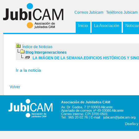
Correos Jubicam
Teléfonos Jubicam
Inicio
La Asociación
Noticia
Índice de Noticias
Blog Intergeneraciones
LA IMÁGEN DE LA SEMANA.EDIFICIOS HISTÓRICOS Y SI
Ir a la noticia
Volver
Asociación de Jubilados CAM
Av. Dr. Gadea, 7 1º 03003 Alicante
Apartado de correos nº 49 03080 Alicante
Correo Interno: CPI 3700-0501
Tel.: 965 20 02 76 | E-mail:
jubicam@jubicam.org
Diseño y