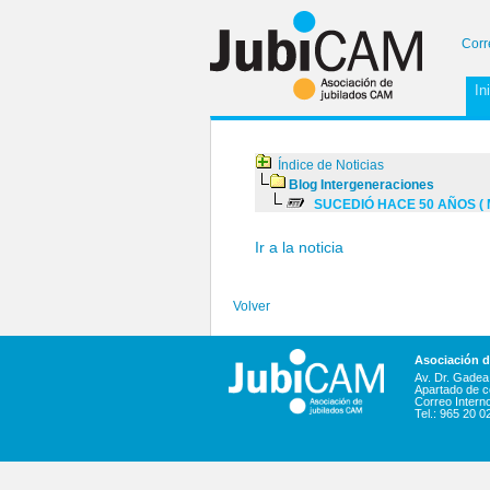
Corr
In
Índice de Noticias
Blog Intergeneraciones
SUCEDIÓ HACE 50 AÑOS ( 
Ir a la noticia
Volver
Asociación 
Av. Dr. Gadea,
Apartado de c
Correo Intern
Tel.: 965 20 0