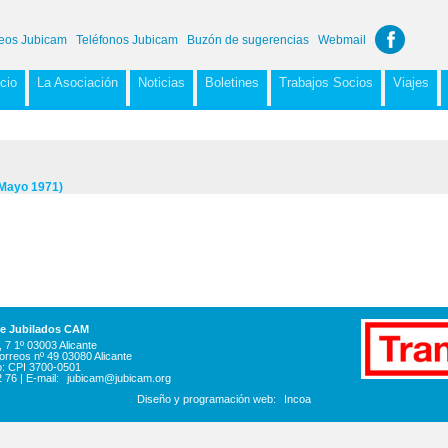
eos Jubicam
Teléfonos Jubicam
Buzón de sugerencias
Webmail
icio
La Asociación
Noticias
Boletines
Trabajos Socios
Viajes
Mayo 1971)
de Jubilados CAM
 7 1º 03003 Alicante
orreos nº 49 03080 Alicante
o: CPI 3700-0501
2 76 | E-mail:
jubicam@jubicam.org
Diseño y programación web:
Incoa