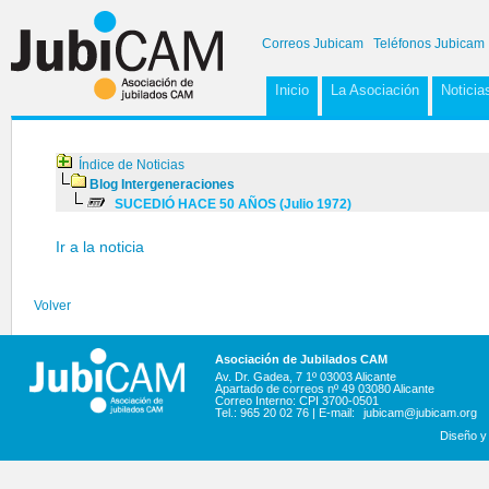
Correos Jubicam
Teléfonos Jubicam
Inicio
La Asociación
Noticia
Índice de Noticias
Blog Intergeneraciones
SUCEDIÓ HACE 50 AÑOS (Julio 1972)
Ir a la noticia
Volver
Asociación de Jubilados CAM
Av. Dr. Gadea, 7 1º 03003 Alicante
Apartado de correos nº 49 03080 Alicante
Correo Interno: CPI 3700-0501
Tel.: 965 20 02 76 | E-mail:
jubicam@jubicam.org
Diseño y